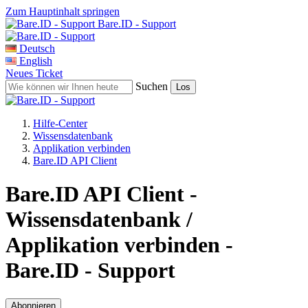
Zum Hauptinhalt springen
Bare.ID - Support
Deutsch
English
Neues Ticket
Suchen
Hilfe-Center
Wissensdatenbank
Applikation verbinden
Bare.ID API Client
Bare.ID API Client -
Wissensdatenbank /
Applikation verbinden -
Bare.ID - Support
Abonnieren