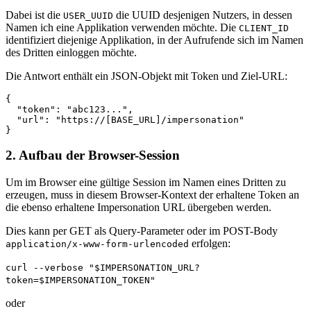
Dabei ist die
die UUID desjenigen Nutzers, in dessen
USER_UUID
Namen ich eine Applikation verwenden möchte. Die
CLIENT_ID
identifiziert diejenige Applikation, in der Aufrufende sich im Namen
des Dritten einloggen möchte.
Die Antwort enthält ein JSON-Objekt mit Token und Ziel-URL:
{
"token"
:
"abc123..."
,
"url"
:
"https://[BASE_URL]/impersonation"
}
2. Aufbau der Browser-Session
Um im Browser eine gültige Session im Namen eines Dritten zu
erzeugen, muss in diesem Browser-Kontext der erhaltene Token an
die ebenso erhaltene Impersonation URL übergeben werden.
Dies kann per GET als Query-Parameter oder im POST-Body
erfolgen:
application/x-www-form-urlencoded
curl --verbose "$IMPERSONATION_URL?
token=$IMPERSONATION_TOKEN"
oder