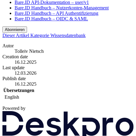
Bare.ID API-Dokumentation – user/v1
Bare.ID Handbuch – Nutzerkonten-Management
Bare.ID Handbuch – API Authentifizierung
Bare.ID Handbuch – OIDC & SAML
Abonnieren
Dieser Artikel
Kategorie
Wissensdatenbank
Autor
Tolleiv Nietsch
Creation date
16.12.2025
Last update
12.03.2026
Publish date
16.12.2025
Übersetzungen
English
Powered by