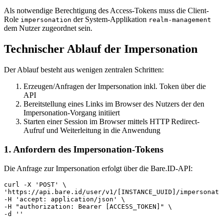
Als notwendige Berechtigung des Access-Tokens muss die Client-
Role
der System-Applikation
impersonation
realm-management
dem Nutzer zugeordnet sein.
Technischer Ablauf der Impersonation
Der Ablauf besteht aus wenigen zentralen Schritten:
Erzeugen/Anfragen der Impersonation inkl. Token über die
API
Bereitstellung eines Links im Browser des Nutzers der den
Impersonation-Vorgang initiiert
Starten einer Session im Browser mittels HTTP Redirect-
Aufruf und Weiterleitung in die Anwendung
1. Anfordern des Impersonation-Tokens
Die Anfrage zur Impersonation erfolgt über die Bare.ID-API:
curl
-X
'POST'
\
'https://api.bare.id/user/v1/[INSTANCE_UUID]/impersona
-H 
'accept: application/json'
\
-H 
"authorization: Bearer [ACCESS_TOKEN]"
\
-d 
''