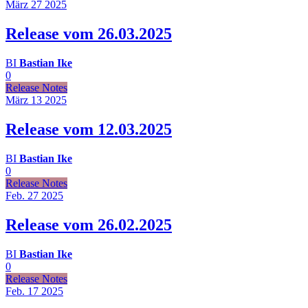
März 27
2025
Release vom 26.03.2025
BI
Bastian Ike
0
Release Notes
März 13
2025
Release vom 12.03.2025
BI
Bastian Ike
0
Release Notes
Feb. 27
2025
Release vom 26.02.2025
BI
Bastian Ike
0
Release Notes
Feb. 17
2025