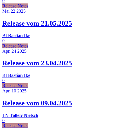
0
Release Notes
Mai 22
2025
Release vom 21.05.2025
BI
Bastian Ike
0
Release Notes
Apr. 24
2025
Release vom 23.04.2025
BI
Bastian Ike
0
Release Notes
Apr. 10
2025
Release vom 09.04.2025
TN
Tolleiv Nietsch
0
Release Notes