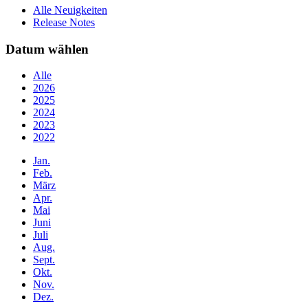
Alle Neuigkeiten
Release Notes
Datum wählen
Alle
2026
2025
2024
2023
2022
Jan.
Feb.
März
Apr.
Mai
Juni
Juli
Aug.
Sept.
Okt.
Nov.
Dez.