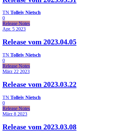
TN
Tolleiv Nietsch
0
Release Notes
Apr. 5
2023
Release vom 2023.04.05
TN
Tolleiv Nietsch
0
Release Notes
März 22
2023
Release vom 2023.03.22
TN
Tolleiv Nietsch
0
Release Notes
März 8
2023
Release vom 2023.03.08