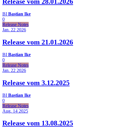
Release vom 28.01.2026
BI
Bastian Ike
0
Release Notes
Jan. 22
2026
Release vom 21.01.2026
BI
Bastian Ike
0
Release Notes
Jan. 22
2026
Release vom 3.12.2025
BI
Bastian Ike
0
Release Notes
Aug. 14
2025
Release vom 13.08.2025